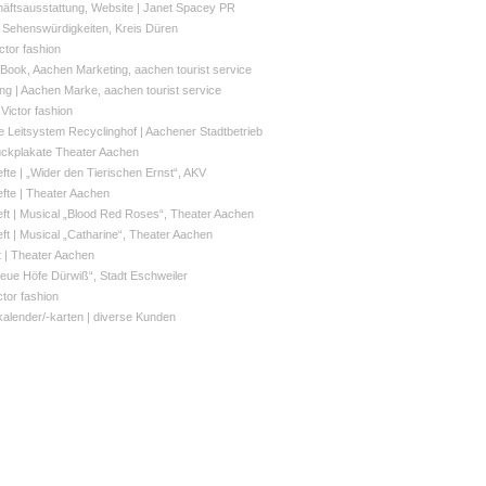
äftsausstattung, Website | Janet Spacey PR
| Sehenswürdigkeiten, Kreis Düren
ctor fashion
 Book, Aachen Marketing, aachen tourist service
ng | Aachen Marke, aachen tourist service
 Victor fashion
 Leitsystem Recyclinghof | Aachener Stadtbetrieb
tückplakate Theater Aachen
te | „Wider den Tierischen Ernst“, AKV
te | Theater Aachen
t | Musical „Blood Red Roses“, Theater Aachen
t | Musical „Catharine“, Theater Aachen
t | Theater Aachen
Neue Höfe Dürwiß“, Stadt Eschweiler
ctor fashion
alender/-karten | diverse Kunden