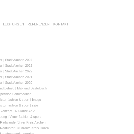
LEISTUNGEN
REFERENZEN
KONTAKT
er | Stadt Aachen 2024
er | Stadt Aachen 2023
er | Stadt Aachen 2022
er | Stadt Aachen 2021
er | Stadt Aachen 2020
adtbetrieb | Mal- und Bastelbuch
Spedition Schumacher
ictor fashion & sport | Image
ictor fashion & sport | sale
skonzept 160 Jahre AKV
ung | Victor fashion & sport
 Radwanderführer Kreis Aachen
 Radführer Grünroute Kreis Düren
 aachen tourist service