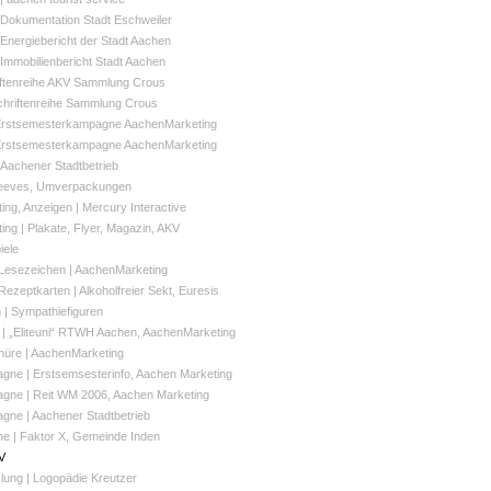
 Dokumentation Stadt Eschweiler
 Energiebericht der Stadt Aachen
 Immobilienbericht Stadt Aachen
iftenreihe AKV Sammlung Crous
Schriftenreihe Sammlung Crous
 Erstsemesterkampagne AachenMarketing
 Erstsemesterkampagne AachenMarketing
 Aachener Stadtbetrieb
Sleeves, Umverpackungen
ng, Anzeigen | Mercury Interactive
ng | Plakate, Flyer, Magazin, AKV
iele
Lesezeichen | AachenMarketing
ezeptkarten | Alkoholfreier Sekt, Euresis
en | Sympathiefiguren
 | „Eliteuni“ RTWH Aachen, AachenMarketing
üre | AachenMarketing
ne | Erstsemsesterinfo, Aachen Marketing
gne | Reit WM 2006, Aachen Marketing
ne | Aachener Stadtbetrieb
e | Faktor X, Gemeinde Inden
V
lung | Logopädie Kreutzer