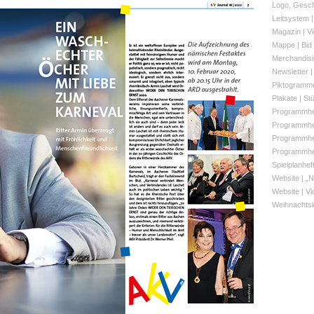
Logo, Gesch
Leitsystem 
Magazin | Vi
Mappe | Bid
Merchandisi
Newsletter |
Piktogramme
Plakate | S
Programmhef
Programmhef
Programmhef
Programmhef
Spielplanhef
Website | „
Website | Vi
Weihnachtsk