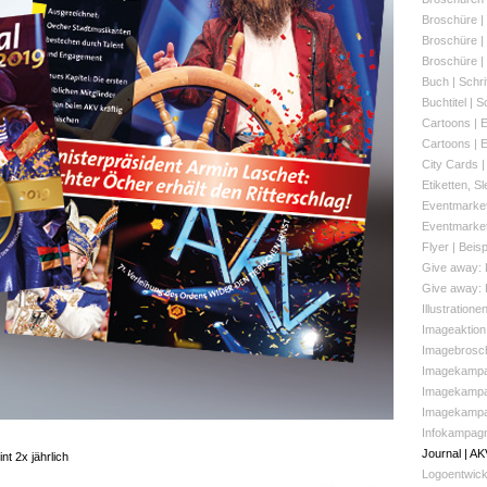
Broschüre |
Broschüre |
Broschüre |
Buch | Schr
Buchtitel | 
Cartoons |
Cartoons |
City Cards |
Etiketten, 
Eventmarketi
Eventmarketi
Flyer | Beisp
Give away: 
Give away: R
Illustration
Imageaktion
Imagebrosch
Imagekampag
Imagekampa
Imagekampag
Infokampagn
Journal | AK
nt 2x jährlich
Logoentwick