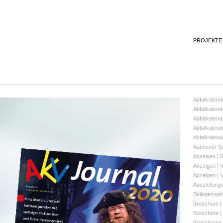
PROJEKTE
Abfallkalend
Abfallkalend
Abfallkalend
Abfallkalend
Abfallkalend
Aachener St
Anzeigen | 
Anzeigen | V
Anzeigen | V
Ausstellung
Beilagenwerb
Broschüre |
Broschüre |
Broschüren |